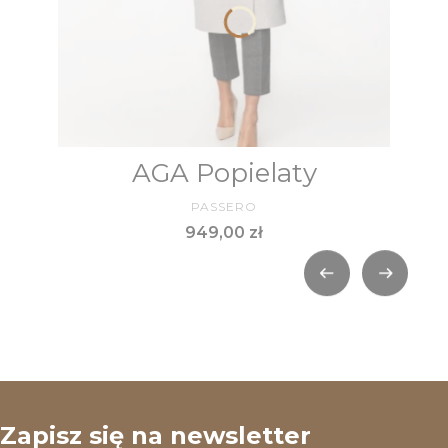
AGA Popielaty
PRODUCENT
PASSERO
Cena
949,00 zł
Zapisz się na newsletter