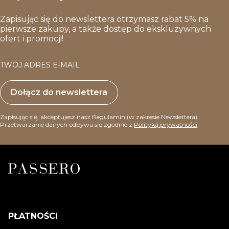
Zapisując się do newslettera otrzymasz rabat 5% na
pierwsze zakupy, a także dostęp do ekskluzywnych
ofert i promocji!
TWÓJ ADRES E-MAIL
Dołącz do newslettera
Zapisując się, akceptujesz nasz Regulamin (w zakresie Newslettera).
Przetwarzanie danych odbywa się zgodnie z
Polityką prywatności
PŁATNOŚCI