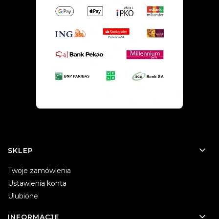
Linki w stopce
SKLEP
Twoje zamówienia
Ustawienia konta
Ulubione
INFORMACJE