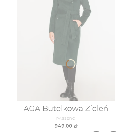
AGA Butelkowa Zieleń
PRODUCENT
PASSERO
Cena
949,00 zł