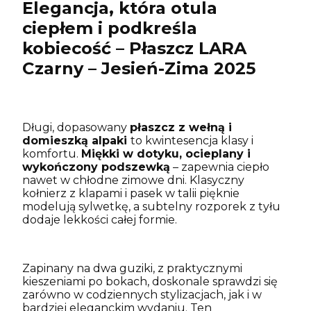
Elegancja, która otula
ciepłem i podkreśla
kobiecość – Płaszcz LARA
Czarny – Jesień-Zima 2025
Długi, dopasowany
płaszcz z wełną i
domieszką alpaki
to kwintesencja klasy i
komfortu.
Miękki w dotyku, ocieplany i
wykończony podszewką
– zapewnia ciepło
nawet w chłodne zimowe dni. Klasyczny
kołnierz z klapami i pasek w talii pięknie
modelują sylwetkę, a subtelny rozporek z tyłu
dodaje lekkości całej formie.
Zapinany na dwa guziki, z praktycznymi
kieszeniami po bokach, doskonale sprawdzi się
zarówno w codziennych stylizacjach, jak i w
bardziej eleganckim wydaniu. Ten