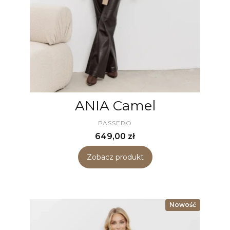
ANIA Camel
PRODUCENT
PASSERO
Cena
649,00 zł
Zobacz produkt
Nowość