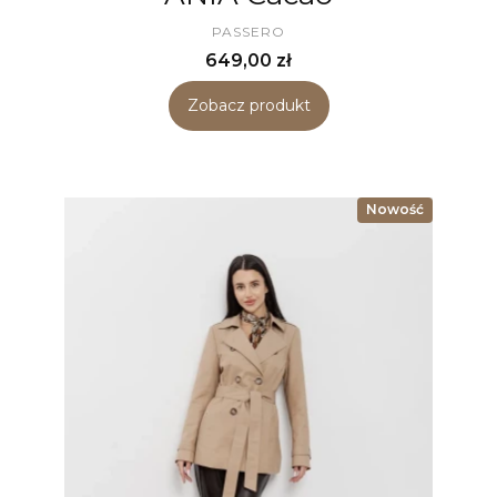
PRODUCENT
PASSERO
Cena
649,00 zł
Zobacz produkt
Nowość