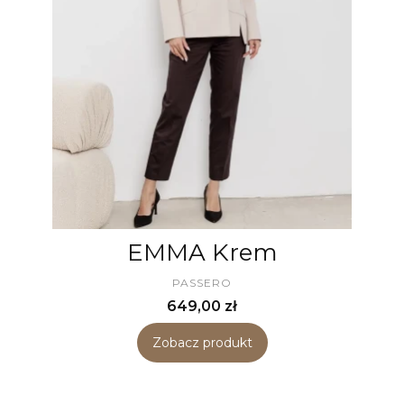
EMMA Krem
PRODUCENT
PASSERO
Cena
649,00 zł
Zobacz produkt