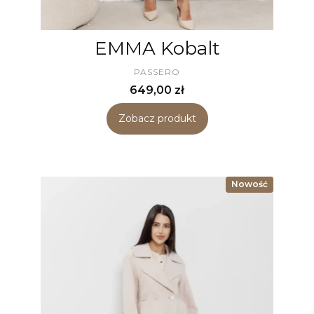
EMMA Kobalt
PRODUCENT
PASSERO
Cena
649,00 zł
Zobacz produkt
Nowość