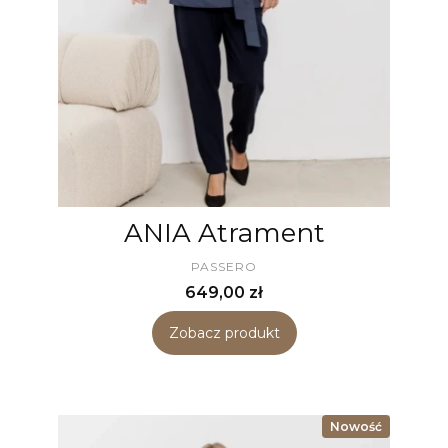
ANIA Atrament
PRODUCENT
PASSERO
Cena
649,00 zł
Zobacz produkt
Nowość