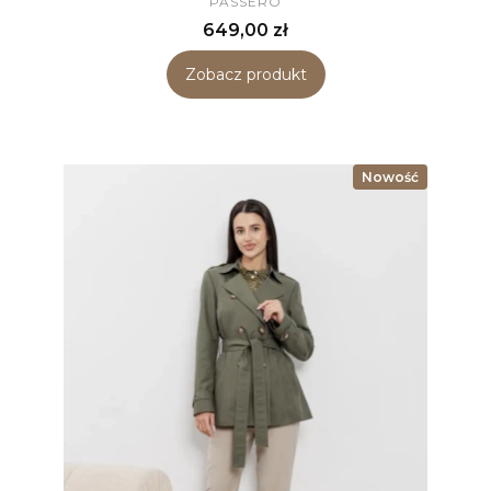
PASSERO
Cena
649,00 zł
Zobacz produkt
Nowość