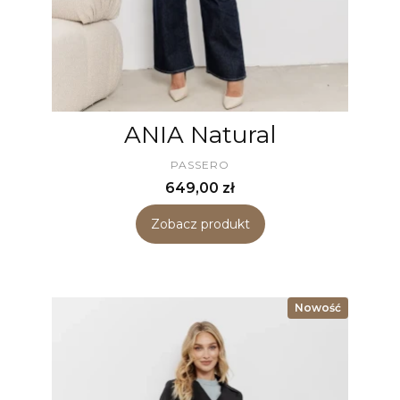
ANIA Natural
PRODUCENT
PASSERO
Cena
649,00 zł
Zobacz produkt
Nowość