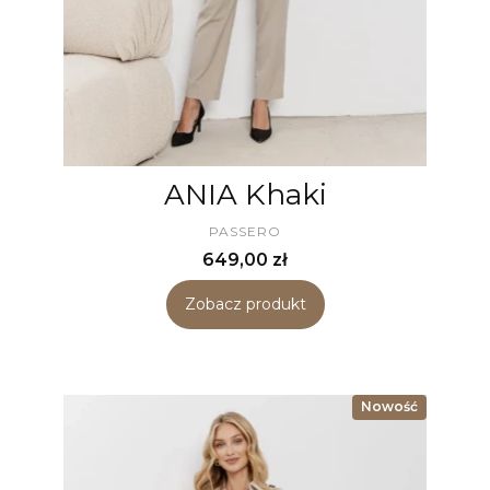
ANIA Khaki
PRODUCENT
PASSERO
Cena
649,00 zł
Zobacz produkt
Nowość