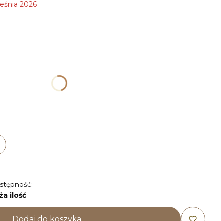
eśnia 2026
duktu:
ogą różnić się ceną
44
stępność:
ża ilość
Dodaj do koszyka