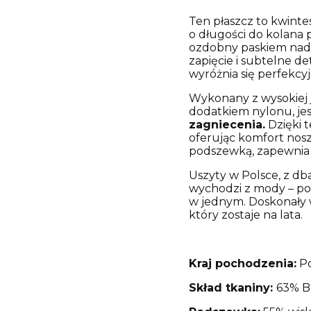
Ten płaszcz to kwint
o długości do kolana pi
ozdobny paskiem nad
zapięcie i subtelne de
wyróżnia się perfekc
Wykonany z wysokiej j
dodatkiem nylonu, je
zagniecenia.
Dzięki t
oferując komfort no
podszewką, zapewnia
Uszyty w Polsce, z dba
wychodzi z mody – pon
w jednym. Doskonały wy
który zostaje na lata.
Kraj pochodzenia:
Po
Skład tkaniny:
63% B