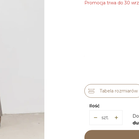
Promocja trwa do 30 wrz
Wybierz wariant pro
Poszczególne warianty m
*
ROZMIAR
36
38
40
42
Tabela rozmiarów
Ilość
Do
szt.
du