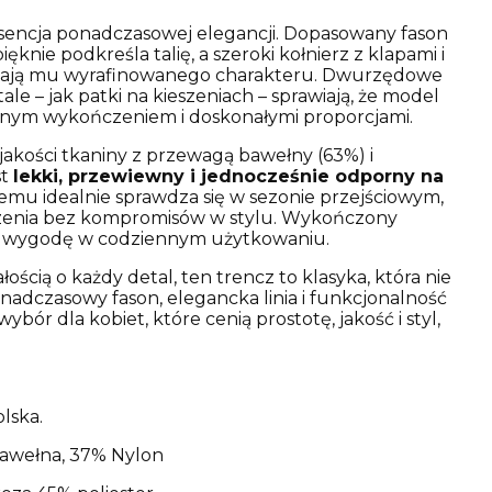
esencja ponadczasowej elegancji. Dopasowany fason
ęknie podkreśla talię, a szeroki kołnierz z klapami i
ają mu wyrafinowanego charakteru. Dwurzędowe
tale – jak patki na kieszeniach – sprawiają, że model
yjnym wykończeniem i doskonałymi proporcjami.
akości tkaniny z przewagą bawełny (63%) i
st
lekki, przewiewny i jednocześnie odporny na
emu idealnie sprawdza się w sezonie przejściowym,
szenia bez kompromisów w stylu. Wykończony
 wygodę w codziennym użytkowaniu.
łością o każdy detal, ten trencz to klasyka, która nie
adczasowy fason, elegancka linia i funkcjonalność
bór dla kobiet, które cenią prostotę, jakość i styl,
lska.
awełna, 37% Nylon