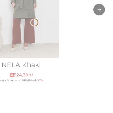
NELA Khaki
Cena promocyjna
524,30 zł
Najniższa cena:
749,00 zł
-30%