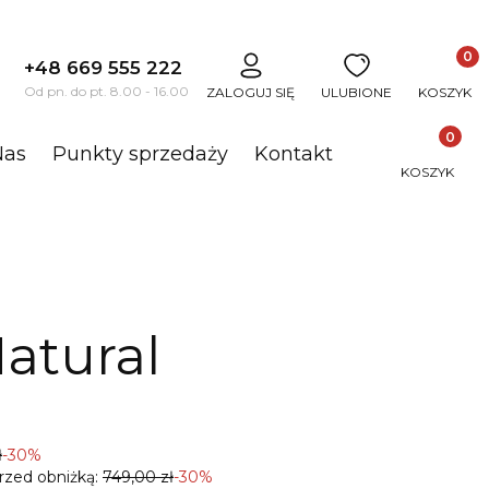
Produkt
+48 669 555 222
j
Od pn. do pt. 8.00 - 16.00
ZALOGUJ SIĘ
ULUBIONE
KOSZYK
Produkty 
Nas
Punkty sprzedaży
Kontakt
KOSZYK
atural
ł
-30%
rzed obniżką:
749,00 zł
-30%