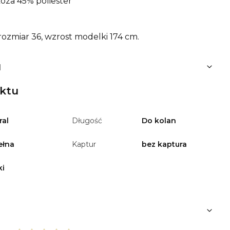
oza 45% poliester
ozmiar 36, wzrost modelki 174 cm.
u
uktu
ral
Długość
Do kolan
ełna
Kaptur
bez kaptura
ki