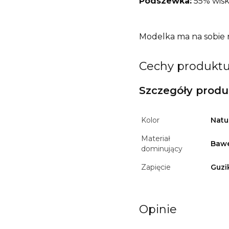
Podszewka:
55% wisk
Modelka ma na sobie r
Cechy produkt
Szczegóły prod
Kolor
Natu
Materiał
Baw
dominujący
Zapięcie
Guzi
Opinie