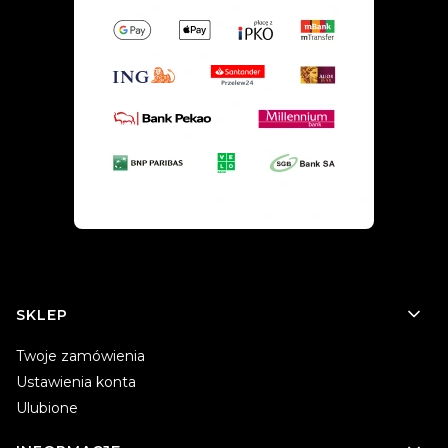
Linki w stopce
SKLEP
Twoje zamówienia
Ustawienia konta
Ulubione