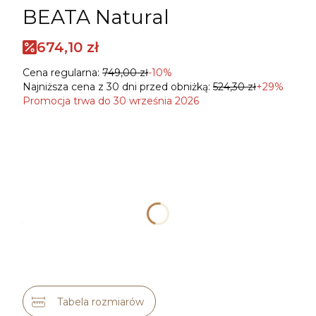
BEATA Natural
674,10 zł
Cena regularna:
749,00 zł
-10%
Najniższa cena z 30 dni przed obniżką:
524,30 zł
+29%
Promocja trwa do 30 września 2026
Wybierz wariant produktu:
Poszczególne warianty mogą różnić się ceną
*
ROZMIAR
36
38
40
42
46
48
Tabela rozmiarów