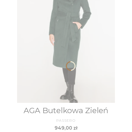
AGA Butelkowa Zieleń
PRODUCENT
PASSERO
Cena
949,00 zł