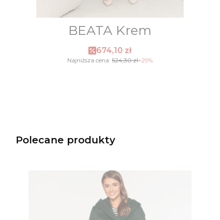
BEATA Krem
Cena promocyjna
674,10 zł
Najniższa cena:
524,30 zł
+29%
Polecane produkty