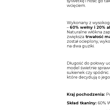
sylwetkę i nosić go ta
wcięciem.
Wykonany z wysokoga
–
60% wełny i 20% al
Naturalne włókna zap
zwiększa
trwałość ma
został ocieplony, wy
na dwa guziki.
Długość do połowy uda
model świetnie sprawd
sukienek czy spódnic. 
które decydują o jeg
Kraj pochodzenia:
Po
Skład tkaniny:
60% W