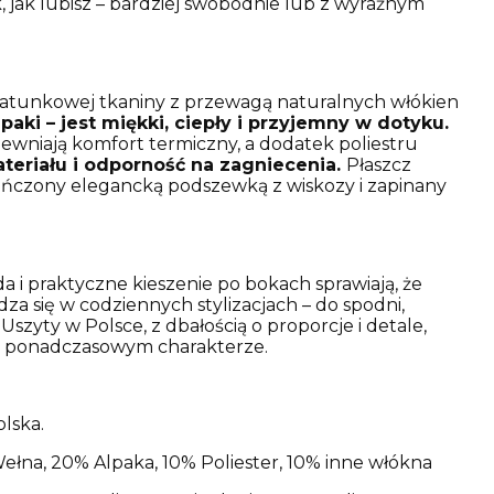
k, jak lubisz – bardziej swobodnie lub z wyraźnym
tunkowej tkaniny z przewagą naturalnych włókien
paki – jest miękki, ciepły i przyjemny w dotyku.
ewniają komfort termiczny, a dodatek poliestru
teriału i odporność na zagniecenia.
Płaszcz
kończony elegancką podszewką z wiskozy i zapinany
 i praktyczne kieszenie po bokach sprawiają, że
za się w codziennych stylizacjach – do spodni,
Uszyty w Polsce, z dbałością o proporcje i detale,
o ponadczasowym charakterze.
lska.
ełna, 20% Alpaka, 10% Poliester, 10% inne włókna