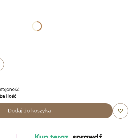
duktu:
ogą różnić się ceną
46
stępność:
ża ilość
Dodaj do koszyka