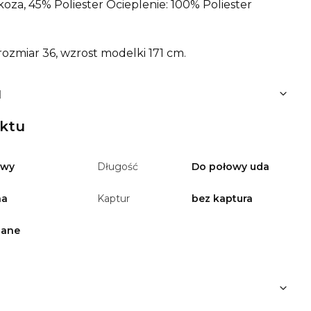
oza, 45% Poliester Ocieplenie: 100% Poliester
ozmiar 36, wzrost modelki 171 cm.
u
uktu
owy
Długość
Do połowy uda
na
Kaptur
bez kaptura
zane