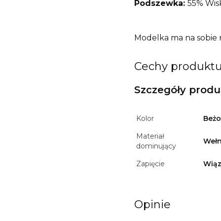
Podszewka:
55% Wisk
Modelka ma na sobie r
Cechy produkt
Szczegóły prod
Kolor
Beż
Materiał
Weł
dominujący
Zapięcie
Wią
Opinie