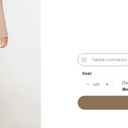
Wybierz wariant pro
Poszczególne warianty m
*
ROZMIAR
38
40
42
44
Tabela rozmiarów
Ilość
Do
szt.
du