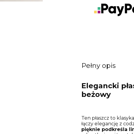
Pełny opis
Elegancki pła
beżowy
Ten płaszcz to klasyk
łączy elegancję z cod
pięknie podkreśla li