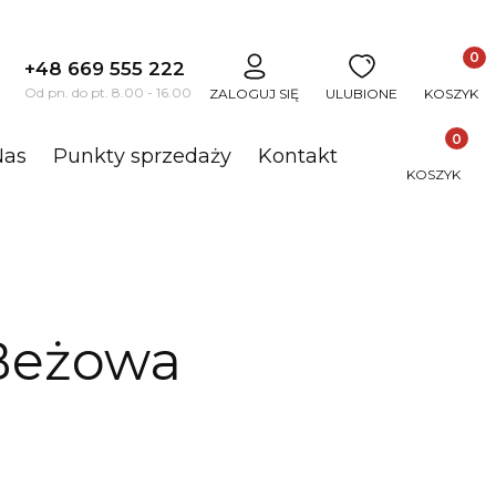
Produkt
+48 669 555 222
j
Od pn. do pt. 8.00 - 16.00
ZALOGUJ SIĘ
ULUBIONE
KOSZYK
Produkty 
Nas
Punkty sprzedaży
Kontakt
KOSZYK
Beżowa