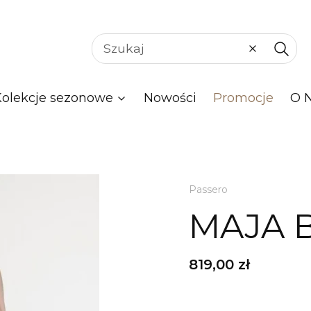
Wyczyść
Szuka
Kolekcje sezonowe
Nowości
Promocje
O 
Passero
MAJA 
Cena
819,00 zł