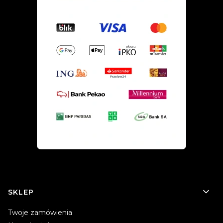
Linki w stopce
SKLEP
Twoje zamówienia